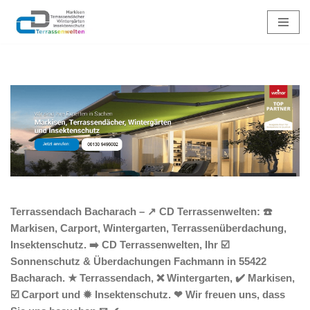
Zum
Inhalt
springen
Terrassendach Bacharach – ↗️ CD Terrassenwelten: ☎️
Markisen, Carport, Wintergarten, Terrassenüberdachung,
Insektenschutz. ➡️ CD Terrassenwelten, Ihr ☑️
Sonnenschutz & Überdachungen Fachmann in 55422
Bacharach. ★ Terrassendach, ❌ Wintergarten, ✔️ Markisen,
☑️ Carport und ✹ Insektenschutz. ❤ Wir freuen uns, dass