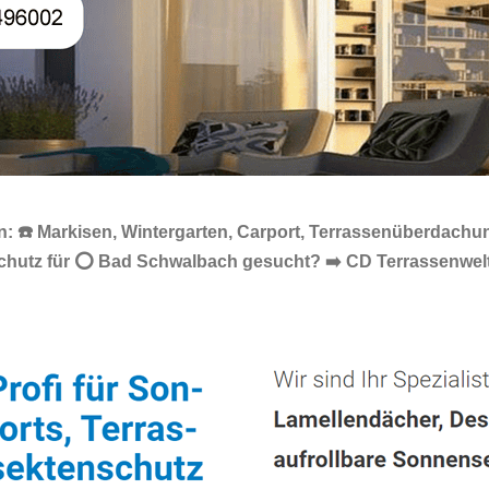
 ☎️ Markisen, Wintergarten, Carport, Terrassenüberdachun
schutz für ⭕ Bad Schwalbach gesucht? ➡️ CD Terrassenwel