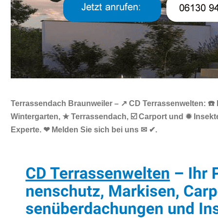
Terrassendach Braunweiler – ↗️ CD Terrassenwelten: ☎️
Wintergarten, ★ Terrassendach, ☑️ Carport und ✹ Inse
Experte. ❤ Melden Sie sich bei uns ✉ ✔.