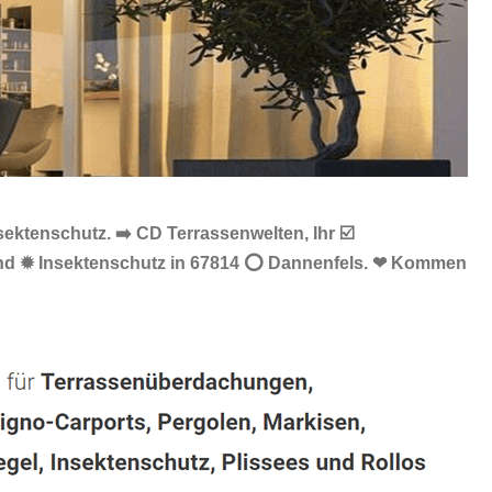
ektenschutz. ➡️ CD Terrassenwelten, Ihr ☑️
t und ✹ Insektenschutz in 67814 ⭕ Dannenfels. ❤ Kommen