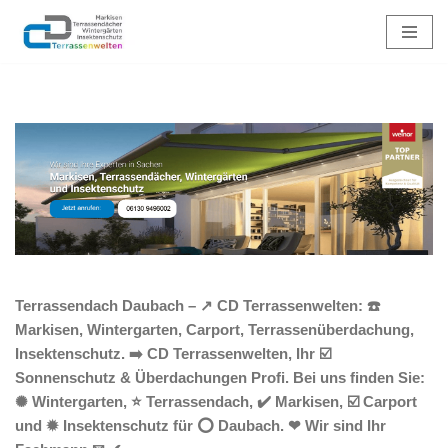
Zum
Inhalt
springen
Terrassendach Daubach – ↗️ CD Terrassenwelten: ☎️
Markisen, Wintergarten, Carport, Terrassenüberdachung,
Insektenschutz. ➡️ CD Terrassenwelten, Ihr ☑️
Sonnenschutz & Überdachungen Profi. Bei uns finden Sie:
✺ Wintergarten, ⭐ Terrassendach, ✔️ Markisen, ☑️ Carport
und ✹ Insektenschutz für ⭕ Daubach. ❤ Wir sind Ihr