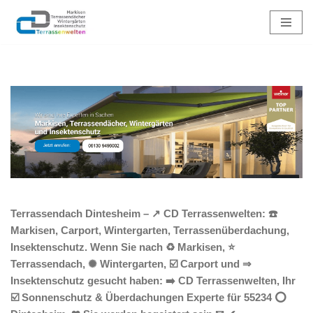
Zum
Inhalt
springen
Terrassendach Dintesheim – ↗️ CD Terrassenwelten: ☎️
Markisen, Carport, Wintergarten, Terrassenüberdachung,
Insektenschutz. Wenn Sie nach ♻ Markisen, ⭐
Terrassendach, ✺ Wintergarten, ☑️ Carport und ⇒
Insektenschutz gesucht haben: ➡️ CD Terrassenwelten, Ihr
☑️ Sonnenschutz & Überdachungen Experte für 55234 ⭕