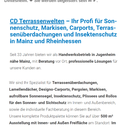
Dintesheim. ❤ Sie werden begeistert sein ✉ ✔.