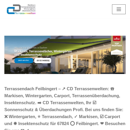
Zum
Inhalt
springen
Terrassendach Feilbingert – ↗️ CD Terrassenwelten: ☎️
Markisen, Wintergarten, Carport, Terrassenüberdachung,
Insektenschutz. ➡️ CD Terrassenwelten, Ihr ☑️
Sonnenschutz & Überdachungen Profi. Bei uns finden Sie:
❌ Wintergarten, ⭐ Terrassendach, ✓ Markisen, ☑️ Carport
und ✹ Insektenschutz für 67824 ⭕ Feilbingert. ❤ Besuchen