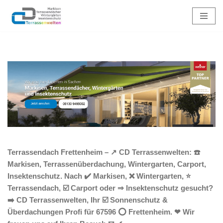
Zum
Inhalt
springen
Terrassendach Frettenheim – ↗️ CD Terrassenwelten: ☎️
Markisen, Terrassenüberdachung, Wintergarten, Carport,
Insektenschutz. Nach ✔️ Markisen, ❌ Wintergarten, ⭐
Terrassendach, ☑️ Carport oder ⇒ Insektenschutz gesucht?
➡️ CD Terrassenwelten, Ihr ☑️ Sonnenschutz &
Überdachungen Profi für 67596 ⭕ Frettenheim. ❤ Wir