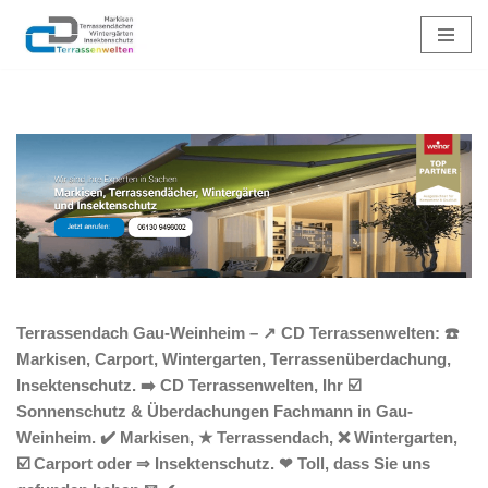
Zum
Inhalt
springen
Terrassendach Gau-Weinheim – ↗️ CD Terrassenwelten: ☎️
Markisen, Carport, Wintergarten, Terrassenüberdachung,
Insektenschutz. ➡️ CD Terrassenwelten, Ihr ☑️
Sonnenschutz & Überdachungen Fachmann in Gau-
Weinheim. ✔️ Markisen, ★ Terrassendach, ❌ Wintergarten,
☑️ Carport oder ⇒ Insektenschutz. ❤ Toll, dass Sie uns