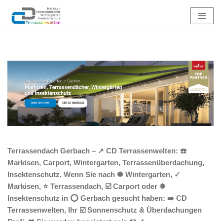
Zum
Inhalt
springen
Terrassendach Gerbach – ↗️ CD Terrassenwelten: ☎️
Markisen, Carport, Wintergarten, Terrassenüberdachung,
Insektenschutz. Wenn Sie nach ✺ Wintergarten, ✓
Markisen, ⭐ Terrassendach, ☑️ Carport oder ✹
Insektenschutz in ⭕ Gerbach gesucht haben: ➡️ CD
Terrassenwelten, Ihr ☑️ Sonnenschutz & Überdachungen