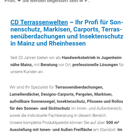
Profi. ❤ Sie werden begeistert sein ✉ ✔.