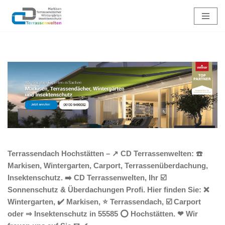
Zum
Inhalt
springen
Terrassendach Hochstätten – ↗️ CD Terrassenwelten: ☎️
Markisen, Wintergarten, Carport, Terrassenüberdachung,
Insektenschutz. ➡️ CD Terrassenwelten, Ihr ☑️
Sonnenschutz & Überdachungen Profi. Hier finden Sie: ❌
Wintergarten, ✔️ Markisen, ⭐ Terrassendach, ☑️ Carport
oder ⇒ Insektenschutz in 55585 ⭕ Hochstätten. ❤ Wir