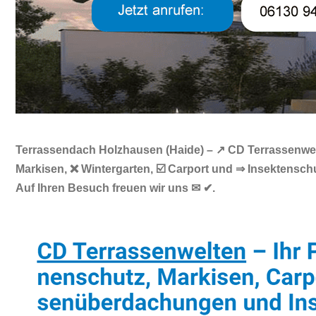
Terrassendach Holzhausen (Haide) – ↗️ CD Terrassenwel
Markisen, ❌ Wintergarten, ☑️ Carport und ⇒ Insektens
Auf Ihren Besuch freuen wir uns ✉ ✔.