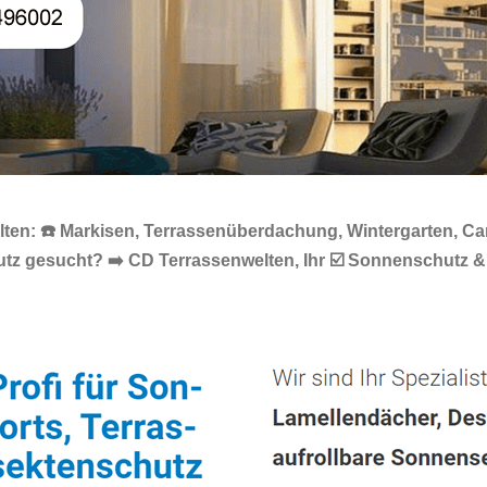
ten: ☎️ Markisen, Terrassenüberdachung, Wintergarten, Ca
chutz gesucht? ➡️ CD Terrassenwelten, Ihr ☑️ Sonnenschut