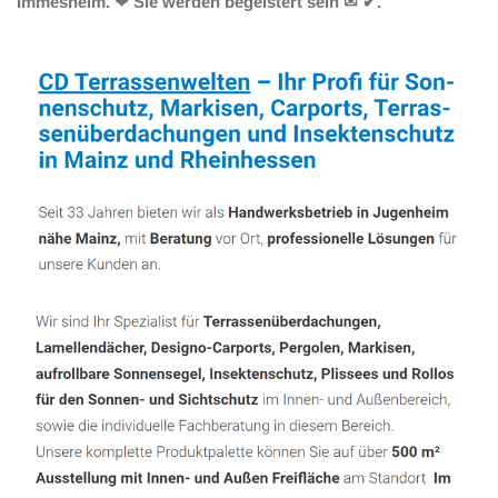
Immesheim. ❤ Sie werden begeistert sein ✉ ✔.