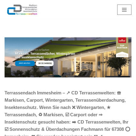
Zum
Inhalt
springen
Terrassendach Immesheim – ↗️ CD Terrassenwelten: ☎️
Markisen, Carport, Wintergarten, Terrassenüberdachung,
Insektenschutz. Wenn Sie nach ❌ Wintergarten, ★
Terrassendach, ♻ Markisen, ☑️ Carport oder ⇒
Insektenschutz gesucht haben: ➡️ CD Terrassenwelten, Ihr
☑️ Sonnenschutz & Überdachungen Fachmann für 67308 ⭕