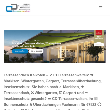
Zum
Inhalt
springen
Terrassendach Kalkofen – ↗️ CD Terrassenwelten: ☎️
Markisen, Wintergarten, Carport, Terrassenüberdachung,
Insektenschutz. Sie haben nach ✓ Markisen, ★
Terrassendach, ❌ Wintergarten, ☑️ Carport und ⇒
Insektenschutz gesucht? ➡️ CD Terrassenwelten, Ihr ☑️
Sonnenschutz & Überdachungen Fachmann für 67822 ⭕