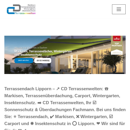
Zum
Inhalt
springen
Terrassendach Lipporn – ↗️ CD Terrassenwelten: ☎️
Markisen, Terrassenüberdachung, Carport, Wintergarten,
Insektenschutz. ➡️ CD Terrassenwelten, Ihr ☑️
Sonnenschutz & Überdachungen Fachmann. Bei uns finden
Sie: ⭐ Terrassendach, ✔️ Markisen, ❌ Wintergarten, ☑️
Carport und ✹ Insektenschutz in ⭕ Lipporn. ❤ Wir sind für