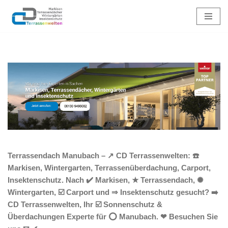
Zum
Inhalt
springen
Terrassendach Manubach – ↗️ CD Terrassenwelten: ☎️
Markisen, Wintergarten, Terrassenüberdachung, Carport,
Insektenschutz. Nach ✔️ Markisen, ★ Terrassendach, ✺
Wintergarten, ☑️ Carport und ⇒ Insektenschutz gesucht? ➡️
CD Terrassenwelten, Ihr ☑️ Sonnenschutz &
Überdachungen Experte für ⭕ Manubach. ❤ Besuchen Sie