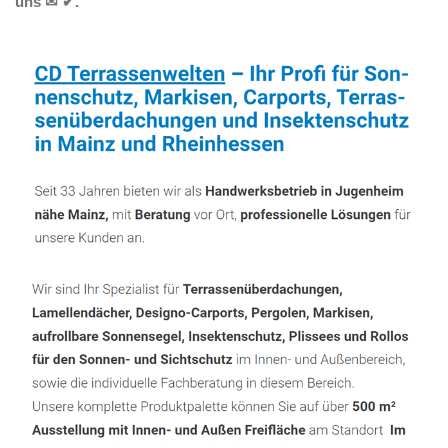
uns ✉ ✔.