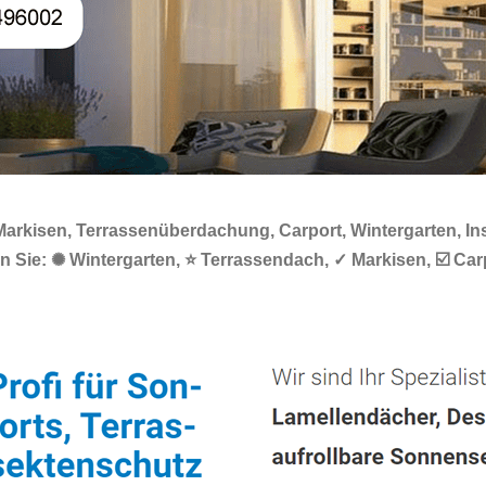
rkisen, Terrassenüberdachung, Carport, Wintergarten, Inse
 Sie: ✺ Wintergarten, ⭐ Terrassendach, ✓ Markisen, ☑️ Ca