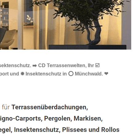
ktenschutz. ➡️ CD Terrassenwelten, Ihr ☑️
rport und ✹ Insektenschutz in ⭕ Münchwald. ❤