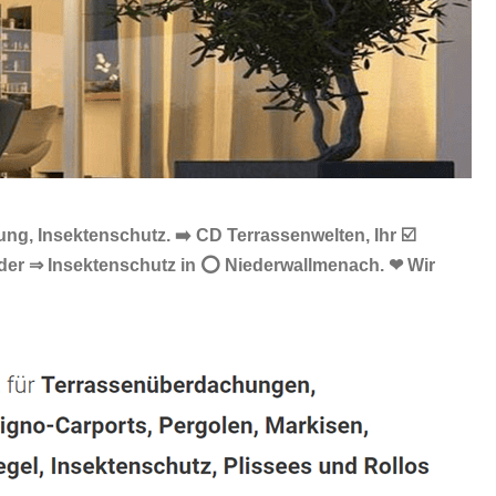
g, Insektenschutz. ➡️ CD Terrassenwelten, Ihr ☑️
oder ⇒ Insektenschutz in ⭕ Niederwallmenach. ❤ Wir