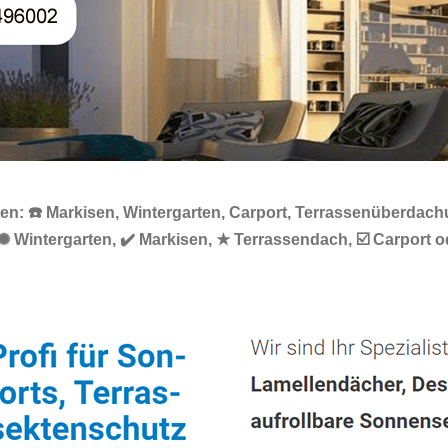
: ☎️ Markisen, Wintergarten, Carport, Terrassenüberdachun
✺ Wintergarten, ✔️ Markisen, ★ Terrassendach, ☑️ Carport 