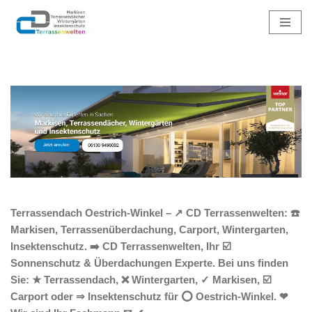
Zum
Inhalt
springen
Terrassendach Oestrich-Winkel – ↗️ CD Terrassenwelten: ☎️
Markisen, Terrassenüberdachung, Carport, Wintergarten,
Insektenschutz. ➡️ CD Terrassenwelten, Ihr ☑️
Sonnenschutz & Überdachungen Experte. Bei uns finden
Sie: ★ Terrassendach, ❌ Wintergarten, ✓ Markisen, ☑️
Carport oder ⇒ Insektenschutz für ⭕ Oestrich-Winkel. ❤