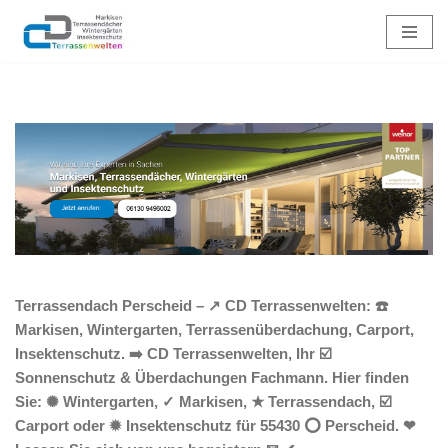
Zum
Inhalt
springen
Terrassendach Perscheid – ↗️ CD Terrassenwelten: ☎️
Markisen, Wintergarten, Terrassenüberdachung, Carport,
Insektenschutz. ➡️ CD Terrassenwelten, Ihr ☑️
Sonnenschutz & Überdachungen Fachmann. Hier finden
Sie: ✺ Wintergarten, ✓ Markisen, ★ Terrassendach, ☑️
Carport oder ✹ Insektenschutz für 55430 ⭕ Perscheid. ❤