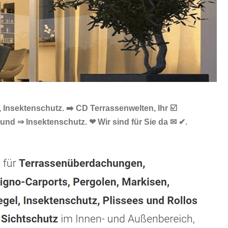
Insektenschutz. ➡️ CD Terrassenwelten, Ihr ☑️
nd ⇒ Insektenschutz. ❤ Wir sind für Sie da ✉ ✔.