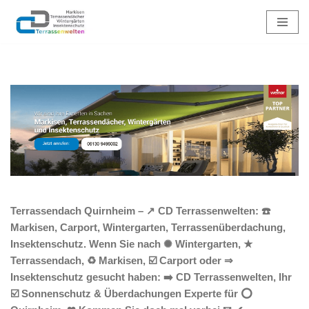
Zum
Inhalt
springen
Terrassendach Quirnheim – ↗️ CD Terrassenwelten: ☎️
Markisen, Carport, Wintergarten, Terrassenüberdachung,
Insektenschutz. Wenn Sie nach ✺ Wintergarten, ★
Terrassendach, ♻ Markisen, ☑️ Carport oder ⇒
Insektenschutz gesucht haben: ➡️ CD Terrassenwelten, Ihr
☑️ Sonnenschutz & Überdachungen Experte für ⭕