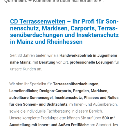
Quirnheim. ❤ Kommen Sie doch mal vorbei ✉ ✔.