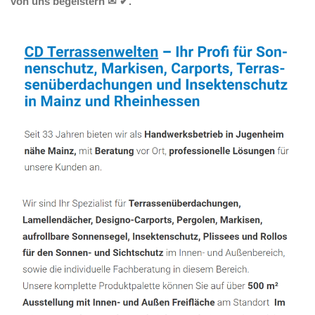
von uns begeistern ✉ ✔.