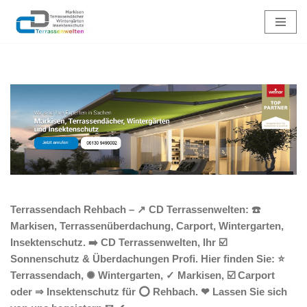
Zum
Inhalt
springen
Terrassendach Rehbach – ↗️ CD Terrassenwelten: ☎️
Markisen, Terrassenüberdachung, Carport, Wintergarten,
Insektenschutz. ➡️ CD Terrassenwelten, Ihr ☑️
Sonnenschutz & Überdachungen Profi. Hier finden Sie: ⭐
Terrassendach, ✺ Wintergarten, ✓ Markisen, ☑️ Carport
oder ⇒ Insektenschutz für ⭕ Rehbach. ❤ Lassen Sie sich