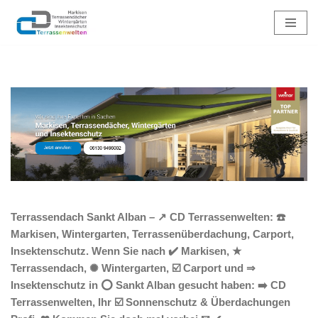
Zum
Inhalt
springen
Terrassendach Sankt Alban – ↗️ CD Terrassenwelten: ☎️
Markisen, Wintergarten, Terrassenüberdachung, Carport,
Insektenschutz. Wenn Sie nach ✔️ Markisen, ★
Terrassendach, ✺ Wintergarten, ☑️ Carport und ⇒
Insektenschutz in ⭕ Sankt Alban gesucht haben: ➡️ CD
Terrassenwelten, Ihr ☑️ Sonnenschutz & Überdachungen