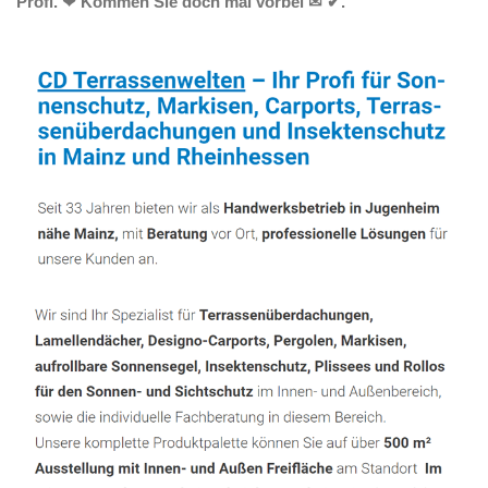
Profi. ❤ Kommen Sie doch mal vorbei ✉ ✔.