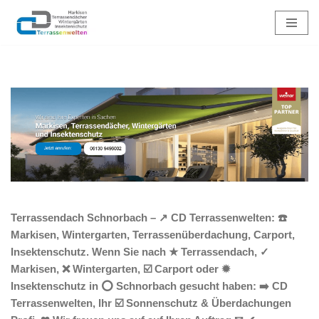
Zum
Inhalt
springen
Terrassendach Schnorbach – ↗️ CD Terrassenwelten: ☎️
Markisen, Wintergarten, Terrassenüberdachung, Carport,
Insektenschutz. Wenn Sie nach ★ Terrassendach, ✓
Markisen, ❌ Wintergarten, ☑️ Carport oder ✹
Insektenschutz in ⭕ Schnorbach gesucht haben: ➡️ CD
Terrassenwelten, Ihr ☑️ Sonnenschutz & Überdachungen