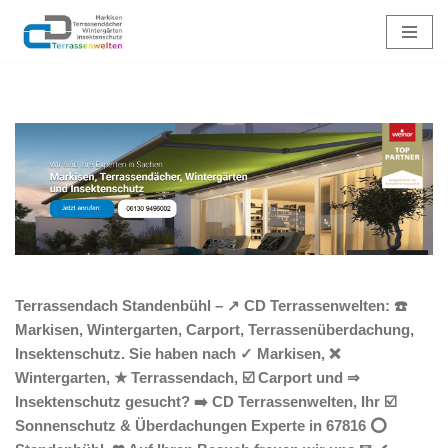
Zum
Inhalt
springen
Terrassendach Standenbühl – ↗️ CD Terrassenwelten: ☎️
Markisen, Wintergarten, Carport, Terrassenüberdachung,
Insektenschutz. Sie haben nach ✓ Markisen, ❌
Wintergarten, ★ Terrassendach, ☑️ Carport und ⇒
Insektenschutz gesucht? ➡️ CD Terrassenwelten, Ihr ☑️
Sonnenschutz & Überdachungen Experte in 67816 ⭕