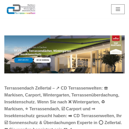
Zum
Inhalt
springen
Terrassendach Zellertal – ↗️ CD Terrassenwelten: ☎️
Markisen, Carport, Wintergarten, Terrassenüberdachung,
Insektenschutz. Wenn Sie nach ❌ Wintergarten, ♻
Markisen, ⭐ Terrassendach, ☑️ Carport und ⇒
Insektenschutz gesucht haben: ➡️ CD Terrassenwelten, Ihr
☑️ Sonnenschutz & Überdachungen Experte in ⭕ Zellertal.