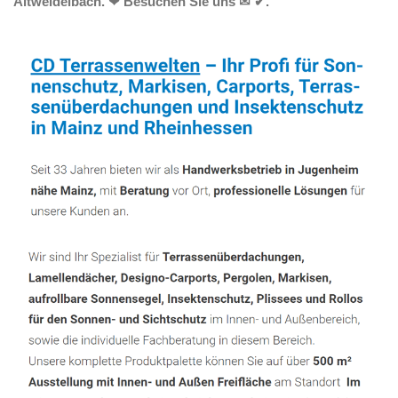
Altweidelbach. ❤ Besuchen Sie uns ✉ ✔.