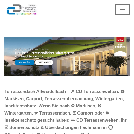
Zum
Inhalt
springen
Terrassendach Altweidelbach – ↗️ CD Terrassenwelten: ☎️
Markisen, Carport, Terrassenüberdachung, Wintergarten,
Insektenschutz. Wenn Sie nach ♻ Markisen, ❌
Wintergarten, ★ Terrassendach, ☑️ Carport oder ✹
Insektenschutz gesucht haben: ➡️ CD Terrassenwelten, Ihr
☑️ Sonnenschutz & Überdachungen Fachmann in ⭕