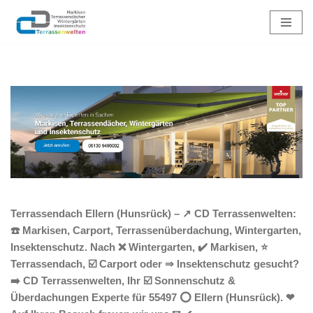
Zum
Inhalt
springen
Terrassendach Ellern (Hunsrück) – ↗️ CD Terrassenwelten:
☎️ Markisen, Carport, Terrassenüberdachung, Wintergarten,
Insektenschutz. Nach ❌ Wintergarten, ✔️ Markisen, ⭐
Terrassendach, ☑️ Carport oder ⇒ Insektenschutz gesucht?
➡️ CD Terrassenwelten, Ihr ☑️ Sonnenschutz &
Überdachungen Experte für 55497 ⭕ Ellern (Hunsrück). ❤