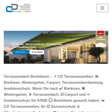
Zum
Inhalt
springen
Terrassendach Bechtheim – ↗️ CD Terrassenwelten: ☎️
Markisen, Wintergarten, Carport, Terrassenüberdachung,
Insektenschutz. Wenn Sie nach ✔️ Markisen, ✺
Wintergarten, ★ Terrassendach, ☑️ Carport und ⇒
Insektenschutz für 67595 ⭕ Bechtheim gesucht haben: ➡️
CD Terrassenwelten, Ihr ☑️ Sonnenschutz &