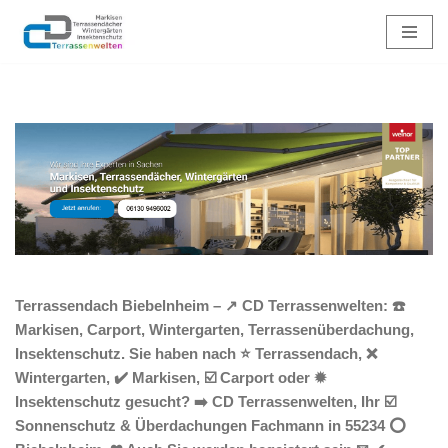
Zum
Inhalt
springen
Terrassendach Biebelnheim – ↗️ CD Terrassenwelten: ☎️
Markisen, Carport, Wintergarten, Terrassenüberdachung,
Insektenschutz. Sie haben nach ⭐ Terrassendach, ❌
Wintergarten, ✔️ Markisen, ☑️ Carport oder ✹
Insektenschutz gesucht? ➡️ CD Terrassenwelten, Ihr ☑️
Sonnenschutz & Überdachungen Fachmann in 55234 ⭕