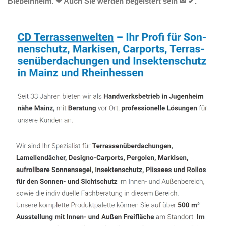
Biebelnheim. ❤ Auch Sie werden begeistert sein ✉ ✔.