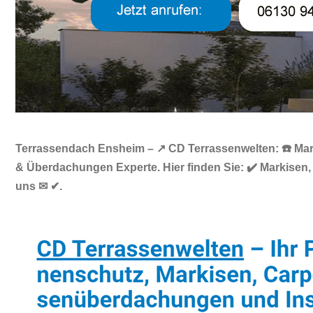
Terrassendach Ensheim – ↗️ CD Terrassenwelten: ☎️ Mar
& Überdachungen Experte. Hier finden Sie: ✔️ Markisen,
uns ✉ ✔.