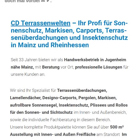
doch mal vorbei ✉ ✔.