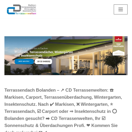
Zum
Inhalt
springen
Terrassendach Bolanden – ↗️ CD Terrassenwelten: ☎️
Markisen, Carport, Terrassenüberdachung, Wintergarten,
Insektenschutz. Nach ✔️ Markisen, ❌ Wintergarten, ⭐
Terrassendach, ☑️ Carport oder ⇒ Insektenschutz in ⭕
Bolanden gesucht? ➡️ CD Terrassenwelten, Ihr ☑️
Sonnenschutz & Überdachungen Profi. ❤ Kommen Sie