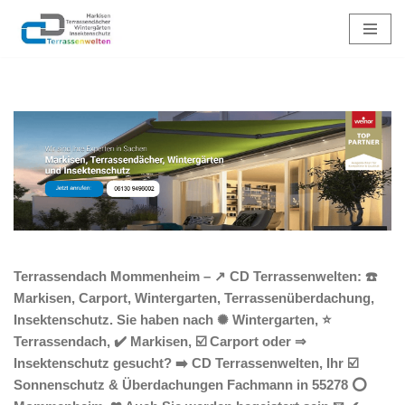
Zum
Inhalt
springen
Terrassendach Mommenheim – ↗️ CD Terrassenwelten: ☎️
Markisen, Carport, Wintergarten, Terrassenüberdachung,
Insektenschutz. Sie haben nach ✺ Wintergarten, ⭐
Terrassendach, ✔️ Markisen, ☑️ Carport oder ⇒
Insektenschutz gesucht? ➡️ CD Terrassenwelten, Ihr ☑️
Sonnenschutz & Überdachungen Fachmann in 55278 ⭕