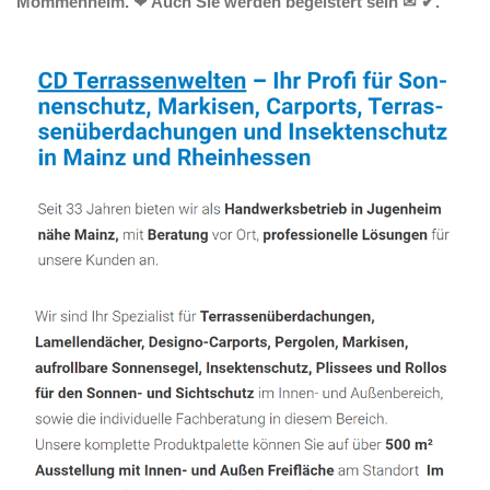
Mommenheim. ❤ Auch Sie werden begeistert sein ✉ ✔.