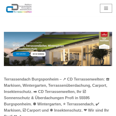
Zum
Inhalt
springen
Terrassendach Burgsponheim – ↗️ CD Terrassenwelten: ☎️
Markisen, Wintergarten, Terrassenüberdachung, Carport,
Insektenschutz. ➡️ CD Terrassenwelten, Ihr ☑️
Sonnenschutz & Überdachungen Profi in 55595
Burgsponheim. ✺ Wintergarten, ⭐ Terrassendach, ✔️
Markisen, ☑️ Carport und ✹ Insektenschutz. ❤ Wir sind Ihr