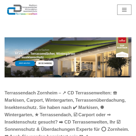
Zum
Inhalt
springen
Terrassendach Zornheim – ↗️ CD Terrassenwelten: ☎️
Markisen, Carport, Wintergarten, Terrassenüberdachung,
Insektenschutz. Sie haben nach ✔️ Markisen, ✺
Wintergarten, ★ Terrassendach, ☑️ Carport oder ⇒
Insektenschutz gesucht? ➡️ CD Terrassenwelten, Ihr ☑️
Sonnenschutz & Überdachungen Experte für ⭕ Zornheim.