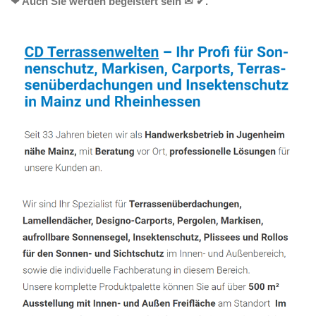
❤ Auch Sie werden begeistert sein ✉ ✔.