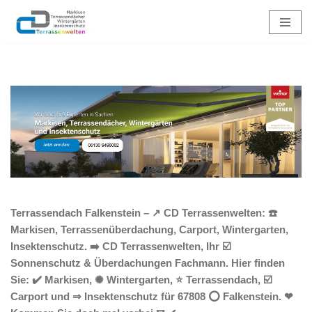
Zum
Inhalt
springen
Terrassendach Falkenstein – ↗️ CD Terrassenwelten: ☎️
Markisen, Terrassenüberdachung, Carport, Wintergarten,
Insektenschutz. ➡️ CD Terrassenwelten, Ihr ☑️
Sonnenschutz & Überdachungen Fachmann. Hier finden
Sie: ✔️ Markisen, ✺ Wintergarten, ⭐ Terrassendach, ☑️
Carport und ⇒ Insektenschutz für 67808 ⭕ Falkenstein. ❤