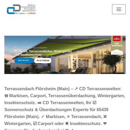
Zum
Inhalt
springen
Terrassendach Flörsheim (Main) – ↗️ CD Terrassenwelten:
☎️ Markisen, Carport, Terrassenüberdachung, Wintergarten,
Insektenschutz. ➡️ CD Terrassenwelten, Ihr ☑️
Sonnenschutz & Überdachungen Experte für 65439
Flörsheim (Main). ✓ Markisen, ⭐ Terrassendach, ❌
Wintergarten, ☑️ Carport oder ✹ Insektenschutz. ❤