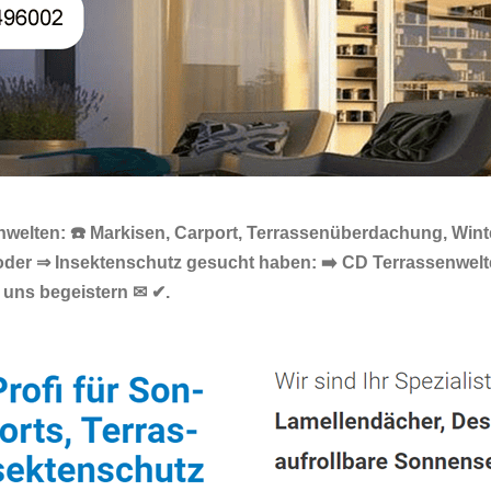
welten: ☎️ Markisen, Carport, Terrassenüberdachung, Wint
t oder ⇒ Insektenschutz gesucht haben: ➡️ CD Terrassenwe
uns begeistern ✉ ✔.