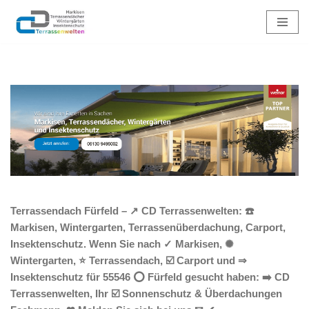
Zum
Inhalt
springen
Terrassendach Fürfeld – ↗️ CD Terrassenwelten: ☎️
Markisen, Wintergarten, Terrassenüberdachung, Carport,
Insektenschutz. Wenn Sie nach ✓ Markisen, ✺
Wintergarten, ⭐ Terrassendach, ☑️ Carport und ⇒
Insektenschutz für 55546 ⭕ Fürfeld gesucht haben: ➡️ CD
Terrassenwelten, Ihr ☑️ Sonnenschutz & Überdachungen