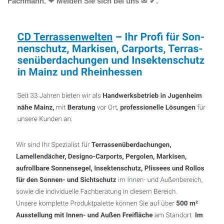
Fachmann. ❤ Melden Sie sich bei uns ✉ ✔.