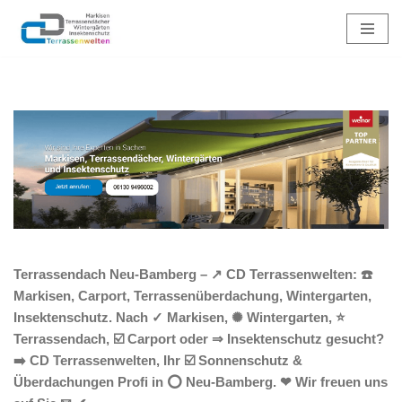
Zum
Inhalt
springen
Terrassendach Neu-Bamberg – ↗️ CD Terrassenwelten: ☎️
Markisen, Carport, Terrassenüberdachung, Wintergarten,
Insektenschutz. Nach ✓ Markisen, ✺ Wintergarten, ⭐
Terrassendach, ☑️ Carport oder ⇒ Insektenschutz gesucht?
➡️ CD Terrassenwelten, Ihr ☑️ Sonnenschutz &
Überdachungen Profi in ⭕ Neu-Bamberg. ❤ Wir freuen uns