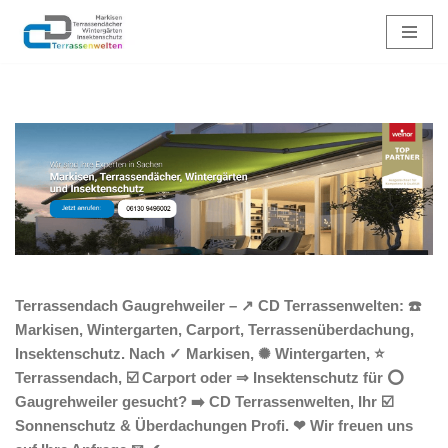
Zum
Inhalt
springen
Terrassendach Gaugrehweiler – ↗️ CD Terrassenwelten: ☎️
Markisen, Wintergarten, Carport, Terrassenüberdachung,
Insektenschutz. Nach ✓ Markisen, ✺ Wintergarten, ⭐
Terrassendach, ☑️ Carport oder ⇒ Insektenschutz für ⭕
Gaugrehweiler gesucht? ➡️ CD Terrassenwelten, Ihr ☑️
Sonnenschutz & Überdachungen Profi. ❤ Wir freuen uns