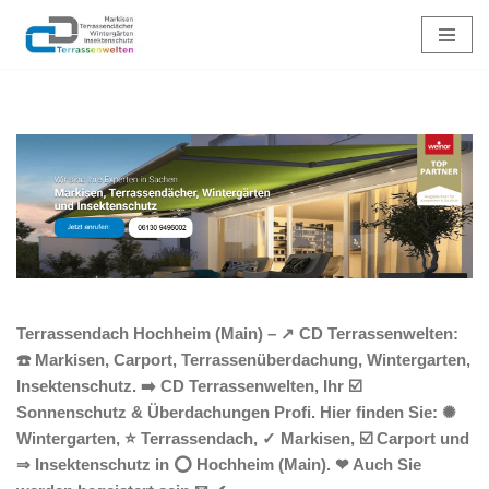
Zum
Inhalt
springen
Terrassendach Hochheim (Main) – ↗️ CD Terrassenwelten:
☎️ Markisen, Carport, Terrassenüberdachung, Wintergarten,
Insektenschutz. ➡️ CD Terrassenwelten, Ihr ☑️
Sonnenschutz & Überdachungen Profi. Hier finden Sie: ✺
Wintergarten, ⭐ Terrassendach, ✓ Markisen, ☑️ Carport und
⇒ Insektenschutz in ⭕ Hochheim (Main). ❤ Auch Sie