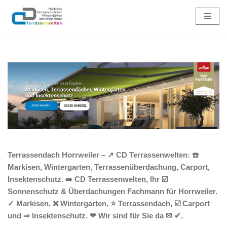
Zum
Inhalt
springen
Terrassendach Horrweiler – ↗️ CD Terrassenwelten: ☎️
Markisen, Wintergarten, Terrassenüberdachung, Carport,
Insektenschutz. ➡️ CD Terrassenwelten, Ihr ☑️
Sonnenschutz & Überdachungen Fachmann für Horrweiler.
✓ Markisen, ❌ Wintergarten, ⭐ Terrassendach, ☑️ Carport
und ⇒ Insektenschutz. ❤ Wir sind für Sie da ✉ ✔.