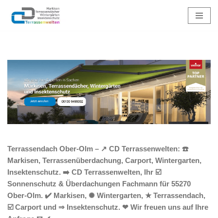
Zum
Inhalt
springen
Terrassendach Ober-Olm – ↗️ CD Terrassenwelten: ☎️
Markisen, Terrassenüberdachung, Carport, Wintergarten,
Insektenschutz. ➡️ CD Terrassenwelten, Ihr ☑️
Sonnenschutz & Überdachungen Fachmann für 55270
Ober-Olm. ✔️ Markisen, ✺ Wintergarten, ★ Terrassendach,
☑️ Carport und ⇒ Insektenschutz. ❤ Wir freuen uns auf Ihre