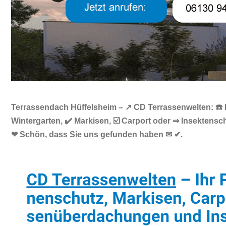
Terrassendach Hüffelsheim – ↗️ CD Terrassenwelten: ☎️
Wintergarten, ✔️ Markisen, ☑️ Carport oder ⇒ Insektens
❤ Schön, dass Sie uns gefunden haben ✉ ✔.