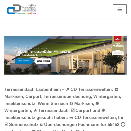
Zum
Inhalt
springen
Terrassendach Laubenheim – ↗️ CD Terrassenwelten: ☎️
Markisen, Carport, Terrassenüberdachung, Wintergarten,
Insektenschutz. Wenn Sie nach ♻ Markisen, ✺
Wintergarten, ★ Terrassendach, ☑️ Carport und ✹
Insektenschutz gesucht haben: ➡️ CD Terrassenwelten, Ihr
☑️ Sonnenschutz & Überdachungen Fachmann für 55452 ⭕