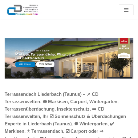
Zum
Inhalt
springen
Terrassendach Liederbach (Taunus) – ↗️ CD
Terrassenwelten: ☎️ Markisen, Carport, Wintergarten,
Terrassenüberdachung, Insektenschutz. ➡️ CD
Terrassenwelten, Ihr ☑️ Sonnenschutz & Überdachungen
Experte in Liederbach (Taunus). ✺ Wintergarten, ✔️
Markisen, ⭐ Terrassendach, ☑️ Carport oder ⇒