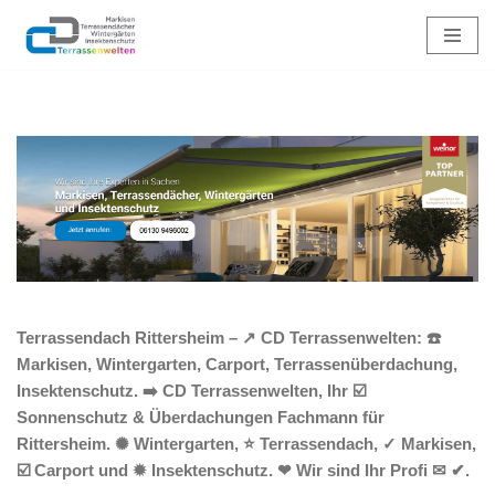
Zum
Inhalt
springen
Terrassendach Rittersheim – ↗️ CD Terrassenwelten: ☎️
Markisen, Wintergarten, Carport, Terrassenüberdachung,
Insektenschutz. ➡️ CD Terrassenwelten, Ihr ☑️
Sonnenschutz & Überdachungen Fachmann für
Rittersheim. ✺ Wintergarten, ⭐ Terrassendach, ✓ Markisen,
☑️ Carport und ✹ Insektenschutz. ❤ Wir sind Ihr Profi ✉ ✔.