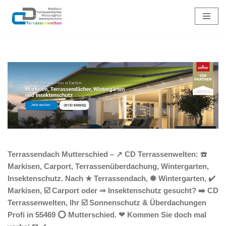
Zum
Inhalt
springen
Terrassendach Mutterschied – ↗️ CD Terrassenwelten: ☎️
Markisen, Carport, Terrassenüberdachung, Wintergarten,
Insektenschutz. Nach ★ Terrassendach, ✺ Wintergarten, ✔️
Markisen, ☑️ Carport oder ⇒ Insektenschutz gesucht? ➡️ CD
Terrassenwelten, Ihr ☑️ Sonnenschutz & Überdachungen
Profi in 55469 ⭕ Mutterschied. ❤ Kommen Sie doch mal